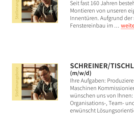
Stellenangebote
Seit fast 160 Jahren best
Montieren von unseren eig
Innentüren. Aufgrund der 
Fenstereinbau im .
.
.
weit
SCHREINER/TISCH
Stellenangebote
(m/w/d)
Ihre Aufgaben: Produzier
Maschinen Kommissionieru
wünschen uns von Ihnen: 
Organisations-, Team- un
erwünscht Lösungsorientie